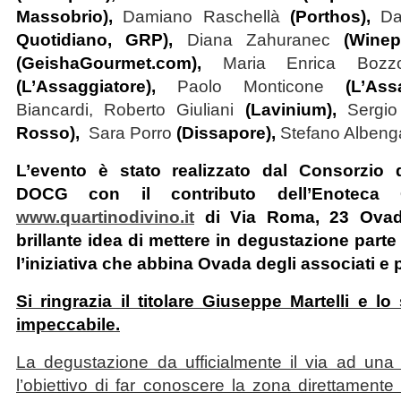
Massobrio),
Damiano Raschellà
(Porthos),
Da
Quotidiano, GRP),
Diana Zahuranec
(Winep
(GeishaGourmet.com),
Maria Enrica Bozzo,
(L’Assaggiatore),
Paolo Monticone
(L’Assa
Biancardi,
Roberto Giuliani
(Lavinium),
Sergi
Rosso),
Sara Porro
(Dissapore),
Stefano Albeng
L’evento è stato realizzato dal Consorzio d
DOCG con il contributo dell’Enoteca 
www.quartinodivino.it
di Via Roma, 23 Ovad
brillante idea di mettere in degustazione part
l’iniziativa che abbina Ovada degli associati e pia
Si ringrazia il titolare Giuseppe Martelli e lo
impeccabile.
La degustazione da ufficialmente il via ad una 
l’obiettivo di far conoscere la zona direttamente 