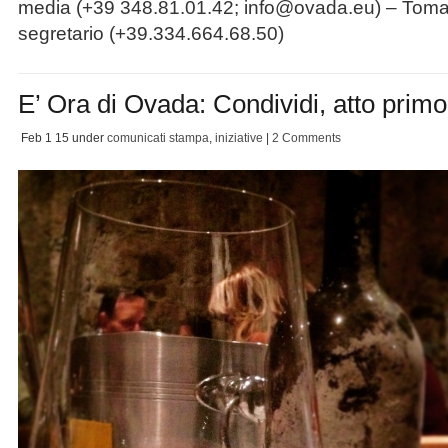
media (+39 348.81.01.42; info@ovada.eu) – Tom
segretario (+39.334.664.68.50)
E’ Ora di Ovada: Condividi, atto primo
Feb 1
15
under
comunicati stampa
,
iniziative
|
2 Comments